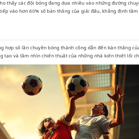
ho thấy các đội bóng đang dựa nhiều vào những đường chuyền
iếp vào hơn 60% số bàn thắng của giải đấu, khẳng định tầm 
g hợp số lần chuyền bóng thành công dẫn đến bàn thắng của c
 tạo và tầm nhìn chiến thuật của những nhà kiến thiết lối ch