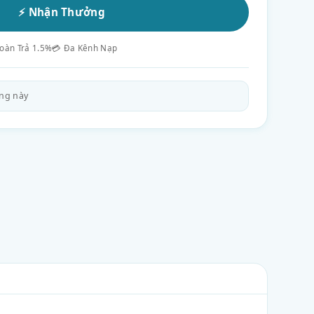
⚡ Nhận Thưởng
oàn Trả 1.5%
💳 Đa Kênh Nạp
ng này