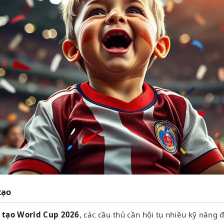
tạo
 tạo World Cup 2026
, các cầu thủ cần hội tụ nhiều kỹ năng 