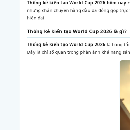
Thống kê kiến tạo World Cup 2026 hôm nay
c
những chân chuyền hàng đầu đã đóng góp trực t
hiện đại.
Thống kê kiến tạo World Cup 2026 là gì?
Thống kê kiến tạo World Cup 2026
là bảng tổn
Đây là chỉ số quan trọng phản ánh khả năng sáng