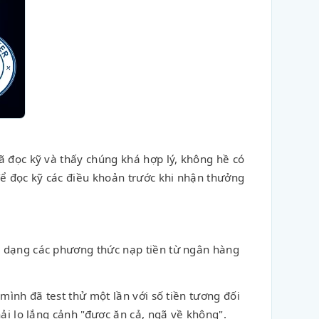
ã đọc kỹ và thấy chúng khá hợp lý, không hề có
để đọc kỹ các điều khoản trước khi nhận thưởng
 dạng các phương thức nạp tiền từ ngân hàng
mình đã test thử một lần với số tiền tương đối
ải lo lắng cảnh "được ăn cả, ngã về không".