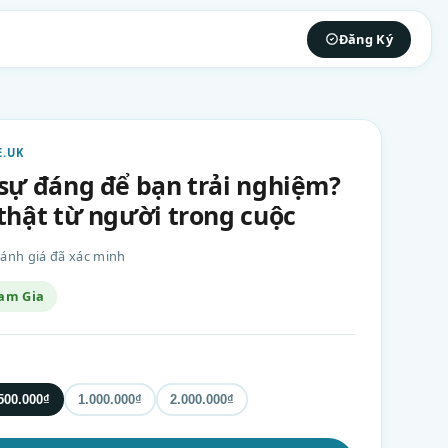
Đăng Ký
E.UK
sự đáng để bạn trải nghiệm?
thật từ người trong cuộc
 đánh giá đã xác minh
am Gia
500.000₫
1.000.000₫
2.000.000₫