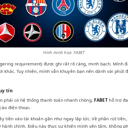
Hình minh hoạ: FABET
gering requirement) được ghi rất rõ ràng, minh bạch. Mình đ
nơi khác. Tuy nhiên, mình vẫn khuyên bạn nên dành vài phút 
uy tín
òn phải có hệ thống thanh toán nhanh chóng.
FABET
hỗ trợ đa
cào điện thoại.
 tiền vào tài khoản gần như ngay lập tức. Về phần rút tiền, 
iờ hành chính. Điều này thực sự khiến mình yên tâm, không ph