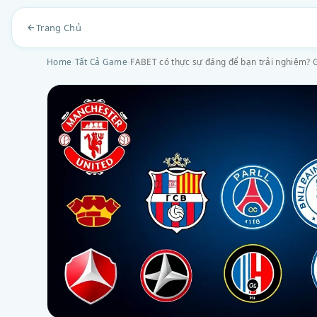
Trang Chủ
Home
›
Tất Cả Game
›
FABET có thực sự đáng để bạn trải nghiệm? 