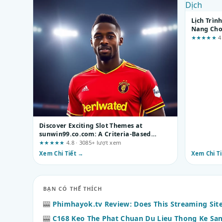
Lịch Trìn
Nang Cho
★★★★★
4
Discover Exciting Slot Themes at
sunwin99.co.com: A Criteria-Based
Review of What the Platform Claims
★★★★★
4.8 · 3085+ lượt xem
Xem Chi Tiết →
Xem Chi T
BẠN CÓ THỂ THÍCH
🎰
Phimhayok.tv Review: Does This Streaming Site
🎰
C168 Keo The Phat Chuan Du Lieu Thong Ke Sa