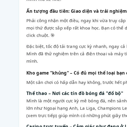
Ấn tượng đầu tiên: Giao diện và trải nghiệ
Phải công nhận một điều, ngay khi vừa truy cập
mọi thứ được sắp xếp rất khoa học. Bạn có thể 
click chuột. 🎯
Đặc biệt, tốc độ tải trang cực kỳ nhanh, ngay c
Mình đã thử nghiệm trên cả điện thoại và máy t
mình.
Kho game "khủng" – Có đủ mọi thể loại bạn 
Một sân chơi có hấp dẫn hay không, trước hết ph
Thể thao – Nơi các tín đồ bóng đá "đổ bộ"
Mình là một người cực kỳ mê bóng đá, nên sảnh 
lớn như Ngoại hạng Anh, La Liga, Champions Lea
(xem trực tiếp) giúp mình có những phút giây th
Casino trực tuyến – Cảm giác như đang ở 