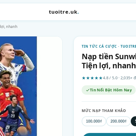
tuoitre.uk
.
lợi, nhanh
TIN TỨC CÁ CƯỢC · TUOITR
Nạp tiền Sunwi
Tiện lợi, nhan
★★★★★
4.8 / 5.0 · 2,035+
Tin Nổi Bật Hôm Nay
MỨC NẠP THAM KHẢO
100.000₫
200.000₫