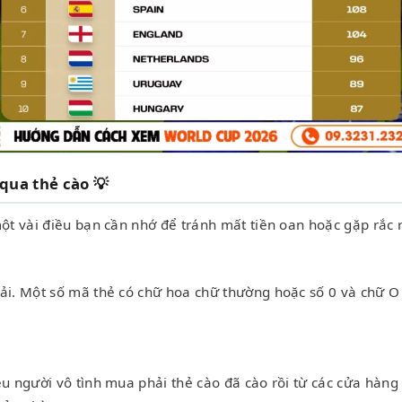
qua thẻ cào 💡
ột vài điều bạn cần nhớ để tránh mất tiền oan hoặc gặp rắc 
ải. Một số mã thẻ có chữ hoa chữ thường hoặc số 0 và chữ O
u người vô tình mua phải thẻ cào đã cào rồi từ các cửa hàng