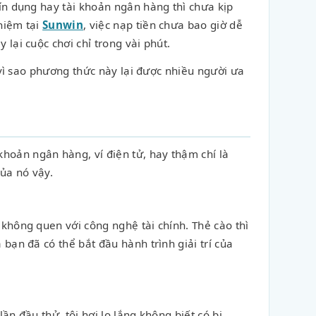
tín dụng hay tài khoản ngân hàng thì chưa kịp
ghiệm tại
Sunwin
, việc nạp tiền chưa bao giờ dễ
lại cuộc chơi chỉ trong vài phút.
o vì sao phương thức này lại được nhiều người ưa
hoản ngân hàng, ví điện tử, hay thậm chí là
của nó vậy.
 không quen với công nghệ tài chính. Thẻ cào thì
bạn đã có thể bắt đầu hành trình giải trí của
ần đầu thử, tôi hơi lo lắng không biết có bị