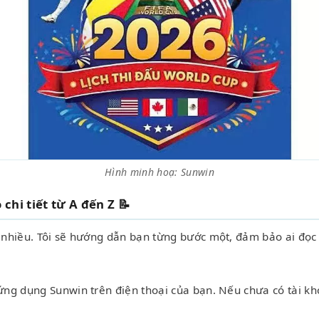
Hình minh hoạ: Sunwin
hi tiết từ A đến Z 📝
t nhiều. Tôi sẽ hướng dẫn bạn từng bước một, đảm bảo ai đọc
 ứng dụng Sunwin trên điện thoại của bạn. Nếu chưa có tài kh