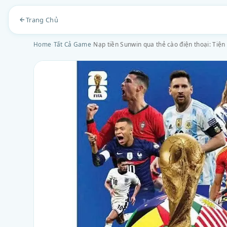
Trang Chủ
Home
›
Tất Cả Game
›
Nạp tiền Sunwin qua thẻ cào điện thoại: Tiện 