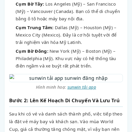
Cụm Bờ Tây:
Los Angeles (Mỹ) – San Francisco
(Mỹ) – Vancouver (Canada). Bạn có thể di chuyển
bằng ô tô hoặc máy bay nội địa.
Cụm Trung Tâm:
Dallas (Mỹ) – Houston (Mỹ) –
Mexico City (Mexico). Đây là cơ hội tuyệt vời để
trải nghiệm văn hóa Mỹ Latinh.
Cụm Bờ Đông:
New York (Mỹ) – Boston (Mỹ) –
Philadelphia (Mỹ). Khu vực này có hệ thống tàu
điện ngầm và xe buýt rất phát triển.
Hình minh hoạ:
sunwin tải app
Bước 2: Lên Kế Hoạch Di Chuyển Và Lưu Trú
Sau khi có vé và danh sách thành phố, việc tiếp theo
là đặt vé máy bay và khách sạn. Vào mùa World
Cup, giá cả thường tăng chóng mặt, vì vậy bạn nên