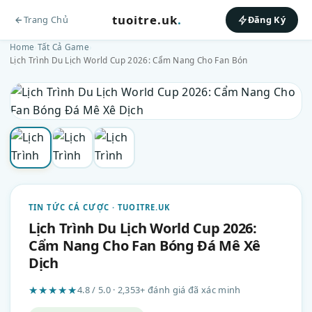
tuoitre.uk
.
Trang Chủ
Đăng Ký
Home
›
Tất Cả Game
›
Lịch Trình Du Lịch World Cup 2026: Cẩm Nang Cho Fan Bón
TIN TỨC CÁ CƯỢC · TUOITRE.UK
Lịch Trình Du Lịch World Cup 2026:
Cẩm Nang Cho Fan Bóng Đá Mê Xê
Dịch
★★★★★
4.8 / 5.0 · 2,353+ đánh giá đã xác minh