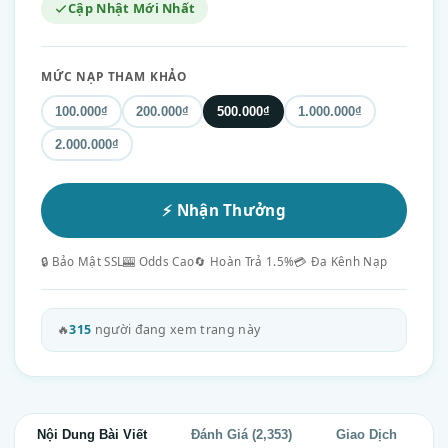
Cập Nhật Mới Nhất
MỨC NẠP THAM KHẢO
100.000₫
200.000₫
500.000₫
1.000.000₫
2.000.000₫
⚡ Nhận Thưởng
🔒 Bảo Mật SSL
🎰 Odds Cao
🔄 Hoàn Trả 1.5%
💳 Đa Kênh Nạp
🔥
315
người đang xem trang này
Nội Dung Bài Viết
Đánh Giá (2,353)
Giao Dịch