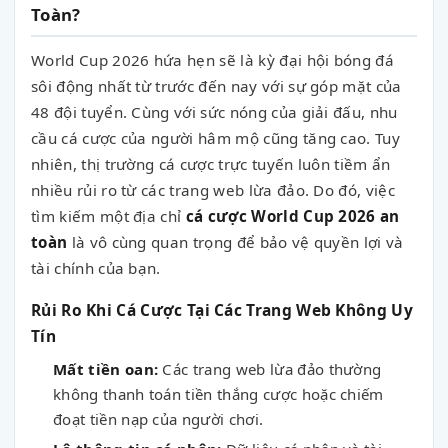
Toàn?
World Cup 2026 hứa hẹn sẽ là kỳ đại hội bóng đá
sôi động nhất từ trước đến nay với sự góp mặt của
48 đội tuyển. Cùng với sức nóng của giải đấu, nhu
cầu cá cược của người hâm mộ cũng tăng cao. Tuy
nhiên, thị trường cá cược trực tuyến luôn tiềm ẩn
nhiều rủi ro từ các trang web lừa đảo. Do đó, việc
tìm kiếm một địa chỉ
cá cược World Cup 2026 an
toàn
là vô cùng quan trọng để bảo vệ quyền lợi và
tài chính của bạn.
Rủi Ro Khi Cá Cược Tại Các Trang Web Không Uy
Tín
Mất tiền oan:
Các trang web lừa đảo thường
không thanh toán tiền thắng cược hoặc chiếm
đoạt tiền nạp của người chơi.