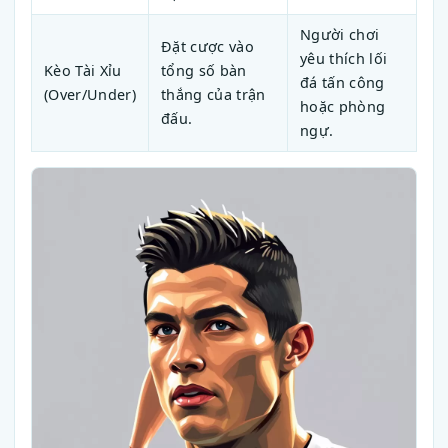
Người chơi
Đặt cược vào
yêu thích lối
Kèo Tài Xỉu
tổng số bàn
đá tấn công
(Over/Under)
thắng của trận
hoặc phòng
đấu.
ngự.