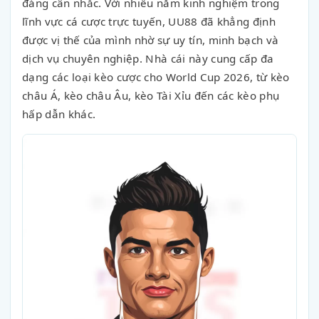
đáng cân nhắc. Với nhiều năm kinh nghiệm trong
lĩnh vực cá cược trực tuyến, UU88 đã khẳng định
được vị thế của mình nhờ sự uy tín, minh bạch và
dịch vụ chuyên nghiệp. Nhà cái này cung cấp đa
dạng các loại kèo cược cho World Cup 2026, từ kèo
châu Á, kèo châu Âu, kèo Tài Xỉu đến các kèo phụ
hấp dẫn khác.