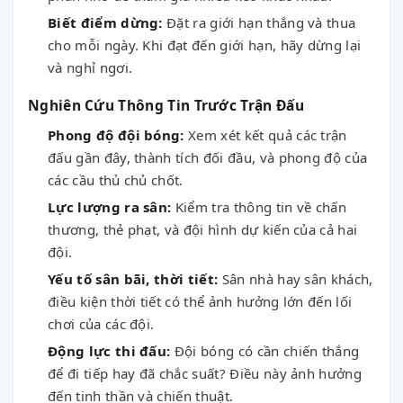
Biết điểm dừng:
Đặt ra giới hạn thắng và thua
cho mỗi ngày. Khi đạt đến giới hạn, hãy dừng lại
và nghỉ ngơi.
Nghiên Cứu Thông Tin Trước Trận Đấu
Phong độ đội bóng:
Xem xét kết quả các trận
đấu gần đây, thành tích đối đầu, và phong độ của
các cầu thủ chủ chốt.
Lực lượng ra sân:
Kiểm tra thông tin về chấn
thương, thẻ phạt, và đội hình dự kiến của cả hai
đội.
Yếu tố sân bãi, thời tiết:
Sân nhà hay sân khách,
điều kiện thời tiết có thể ảnh hưởng lớn đến lối
chơi của các đội.
Động lực thi đấu:
Đội bóng có cần chiến thắng
để đi tiếp hay đã chắc suất? Điều này ảnh hưởng
đến tinh thần và chiến thuật.