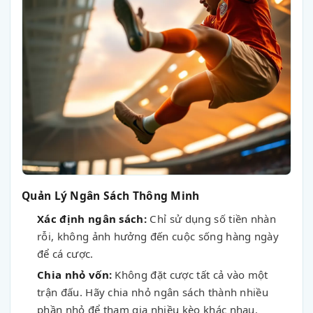
Quản Lý Ngân Sách Thông Minh
Xác định ngân sách:
Chỉ sử dụng số tiền nhàn
rỗi, không ảnh hưởng đến cuộc sống hàng ngày
để cá cược.
Chia nhỏ vốn:
Không đặt cược tất cả vào một
trận đấu. Hãy chia nhỏ ngân sách thành nhiều
phần nhỏ để tham gia nhiều kèo khác nhau.