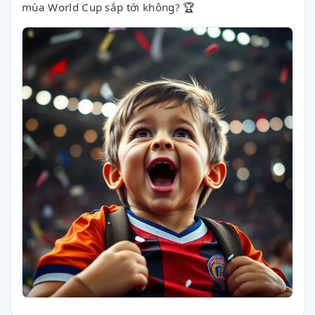
mùa World Cup sắp tới không? 🏆