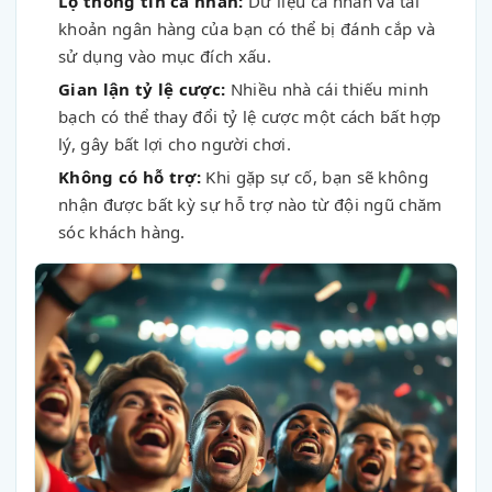
Lộ thông tin cá nhân:
Dữ liệu cá nhân và tài
khoản ngân hàng của bạn có thể bị đánh cắp và
sử dụng vào mục đích xấu.
Gian lận tỷ lệ cược:
Nhiều nhà cái thiếu minh
bạch có thể thay đổi tỷ lệ cược một cách bất hợp
lý, gây bất lợi cho người chơi.
Không có hỗ trợ:
Khi gặp sự cố, bạn sẽ không
nhận được bất kỳ sự hỗ trợ nào từ đội ngũ chăm
sóc khách hàng.