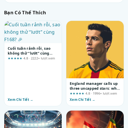
Bạn Có Thể Thích
Cuối tuần rảnh rỗi, sao
không thử “lướt” cùng
F168? 🎉
★★★★★
4.8 · 2222+ lượt xem
England manager calls up
three uncapped stars: who
truly deserves the call and
★★★★★
4.8 · 1996+ lượt xem
who is still unproven
Xem Chi Tiết →
Xem Chi Tiết →