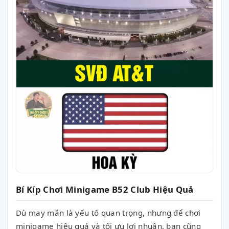
Bí Kíp Chơi Minigame B52 Club Hiệu Quả
Dù may mắn là yếu tố quan trọng, nhưng để chơi
minigame hiệu quả và tối ưu lợi nhuận, bạn cũng