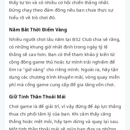
thấy tự tin và có nhiều cơ hội chiến thắng nhất.
Đừng chạy theo đám đông nếu bạn chưa thực sự
hiểu rõ về trò chơi đó.
Nắm Bắt Thời Điểm Vàng
Nhiều người chơi lâu năm tại B52 Club chia sẻ rằng,
có những khung giờ nhất định trong ngày tỷ lệ
thắng sẽ cao hơn. Bạn có thể tham khảo ý kiến từ
cộng đồng game thủ hoặc tự mình trải nghiệm để
tìm ra "giờ vàng" cho riêng mình. Ngoài ra, hãy tận
dụng các chương trình khuyến mãi, vòng quay miễn
phí mà cổng game cung cấp để gia tăng vốn chơi.
Giữ Tinh Thần Thoải Mái
Chơi game là để giải trí, vì vậy đừng để áp lực thắng
thua chi phối tâm lý của bạn. Khi cảm thấy căng
thẳng hoặc mệt mỏi, hãy tạm dừng và quay lại sau.
Một tinh thần thoải mái sẽ giúp bạn đưa ra những