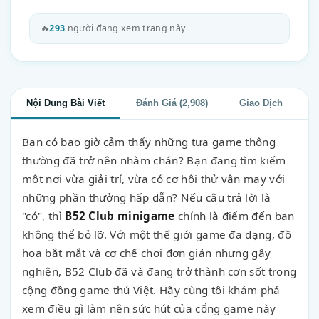
🔥
293
người đang xem trang này
Nội Dung Bài Viết
Đánh Giá (2,908)
Giao Dịch
Bạn có bao giờ cảm thấy những tựa game thông
thường đã trở nên nhàm chán? Bạn đang tìm kiếm
một nơi vừa giải trí, vừa có cơ hội thử vận may với
những phần thưởng hấp dẫn? Nếu câu trả lời là
"có", thì
B52 Club minigame
chính là điểm đến bạn
không thể bỏ lỡ. Với một thế giới game đa dạng, đồ
họa bắt mắt và cơ chế chơi đơn giản nhưng gây
nghiện, B52 Club đã và đang trở thành cơn sốt trong
cộng đồng game thủ Việt. Hãy cùng tôi khám phá
xem điều gì làm nên sức hút của cổng game này