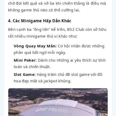
chờ đợi kết quả và vỡ òa khi chiến thắng là điều mà
không game thủ nào có thể cưỡng lại.
4. Các Minigame Hấp Dẫn Khác
Bên cạnh ba "ông lớn" kể trên, B52 Club còn sở hữu
rất nhiều minigame thú vị khác như:
Vòng Quay May Mắn:
Cơ hội nhận được những
phần quà bất ngờ mỗi ngày.
Mini Poker:
Dành cho những ai yêu thích sự tính
toán và chiến thuật.
Slot Game:
Hàng trăm chủ đề slot game với đồ
họa đẹp mắt và jackpot khủng.