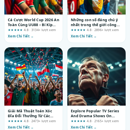
Cá Cược World Cup 2026 An
Những con số đáng chú ý
Toàn Cùng UU88 – Bí Kíp
nhất trong thế giới công
Cho Mùa Bóng Đỉnh Cao
nghệ 2024
★★★★★
4.8 · 3134+ lượt xem
★★★★★
4.8 · 2896+ lượt xem
Xem Chi Tiết →
Xem Chi Tiết →
Giải Mã Thuật Toán Xóc
Explore Popular TV Series
Đĩa Đổi Thưởng Từ Các
And Drama Shows On
Chuyên Gia Đỉnh Cao
Phimhayok.co: A Long-
★★★★★
4.8 · 2473+ lượt xem
★★★★★
4.8 · 2165+ lượt xem
Time User’s Honest Take
Xem Chi Tiết →
Xem Chi Tiết →