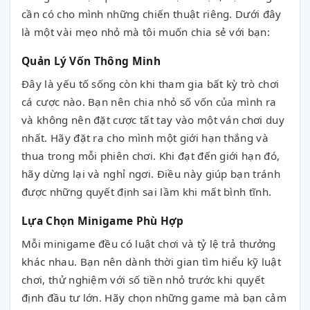
cần có cho mình những chiến thuật riêng. Dưới đây
là một vài mẹo nhỏ mà tôi muốn chia sẻ với bạn:
Quản Lý Vốn Thông Minh
Đây là yếu tố sống còn khi tham gia bất kỳ trò chơi
cá cược nào. Bạn nên chia nhỏ số vốn của mình ra
và không nên đặt cược tất tay vào một ván chơi duy
nhất. Hãy đặt ra cho mình một giới hạn thắng và
thua trong mỗi phiên chơi. Khi đạt đến giới hạn đó,
hãy dừng lại và nghỉ ngơi. Điều này giúp bạn tránh
được những quyết định sai lầm khi mất bình tĩnh.
Lựa Chọn Minigame Phù Hợp
Mỗi minigame đều có luật chơi và tỷ lệ trả thưởng
khác nhau. Bạn nên dành thời gian tìm hiểu kỹ luật
chơi, thử nghiệm với số tiền nhỏ trước khi quyết
định đầu tư lớn. Hãy chọn những game mà bạn cảm