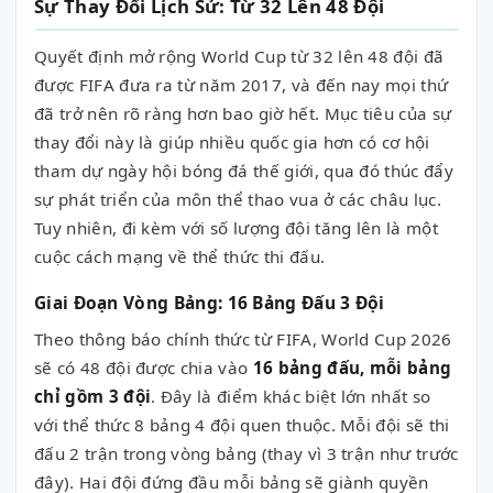
Sự Thay Đổi Lịch Sử: Từ 32 Lên 48 Đội
Quyết định mở rộng World Cup từ 32 lên 48 đội đã
được FIFA đưa ra từ năm 2017, và đến nay mọi thứ
đã trở nên rõ ràng hơn bao giờ hết. Mục tiêu của sự
thay đổi này là giúp nhiều quốc gia hơn có cơ hội
tham dự ngày hội bóng đá thế giới, qua đó thúc đẩy
sự phát triển của môn thể thao vua ở các châu lục.
Tuy nhiên, đi kèm với số lượng đội tăng lên là một
cuộc cách mạng về thể thức thi đấu.
Giai Đoạn Vòng Bảng: 16 Bảng Đấu 3 Đội
Theo thông báo chính thức từ FIFA, World Cup 2026
sẽ có 48 đội được chia vào
16 bảng đấu, mỗi bảng
chỉ gồm 3 đội
. Đây là điểm khác biệt lớn nhất so
với thể thức 8 bảng 4 đội quen thuộc. Mỗi đội sẽ thi
đấu 2 trận trong vòng bảng (thay vì 3 trận như trước
đây). Hai đội đứng đầu mỗi bảng sẽ giành quyền