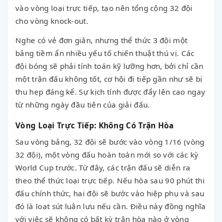
vào vòng loại trực tiếp, tạo nên tổng cộng 32 đội
cho vòng knock-out.
Nghe có vẻ đơn giản, nhưng thể thức 3 đội một
bảng tiềm ẩn nhiều yếu tố chiến thuật thú vị. Các
đội bóng sẽ phải tính toán kỹ lưỡng hơn, bởi chỉ cần
một trận đấu không tốt, cơ hội đi tiếp gần như sẽ bị
thu hẹp đáng kể. Sự kịch tính được đẩy lên cao ngay
từ những ngày đầu tiên của giải đấu.
Vòng Loại Trực Tiếp: Không Có Trận Hòa
Sau vòng bảng, 32 đội sẽ bước vào vòng 1/16 (vòng
32 đội), một vòng đấu hoàn toàn mới so với các kỳ
World Cup trước. Từ đây, các trận đấu sẽ diễn ra
theo thể thức loại trực tiếp. Nếu hòa sau 90 phút thi
đấu chính thức, hai đội sẽ bước vào hiệp phụ và sau
đó là loạt sút luân lưu nếu cần. Điều này đồng nghĩa
với việc sẽ không có bất kỳ trận hòa nào ở vòng