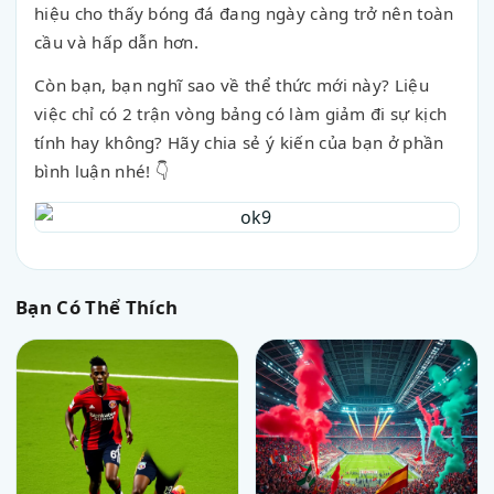
hiệu cho thấy bóng đá đang ngày càng trở nên toàn
cầu và hấp dẫn hơn.
Còn bạn, bạn nghĩ sao về thể thức mới này? Liệu
việc chỉ có 2 trận vòng bảng có làm giảm đi sự kịch
tính hay không? Hãy chia sẻ ý kiến của bạn ở phần
bình luận nhé! 👇
Bạn Có Thể Thích