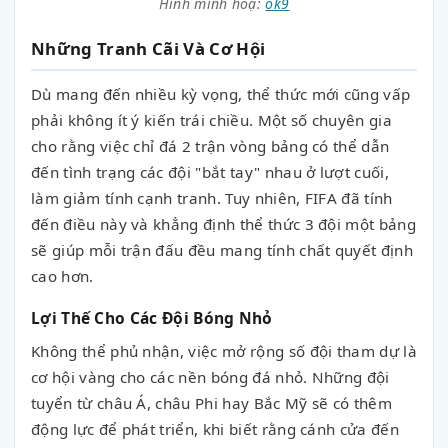
Hình minh hoạ:
ok9
Những Tranh Cãi Và Cơ Hội
Dù mang đến nhiều kỳ vọng, thể thức mới cũng vấp
phải không ít ý kiến trái chiều. Một số chuyên gia
cho rằng việc chỉ đá 2 trận vòng bảng có thể dẫn
đến tình trạng các đội "bắt tay" nhau ở lượt cuối,
làm giảm tính cạnh tranh. Tuy nhiên, FIFA đã tính
đến điều này và khẳng định thể thức 3 đội một bảng
sẽ giúp mỗi trận đấu đều mang tính chất quyết định
cao hơn.
Lợi Thế Cho Các Đội Bóng Nhỏ
Không thể phủ nhận, việc mở rộng số đội tham dự là
cơ hội vàng cho các nền bóng đá nhỏ. Những đội
tuyển từ châu Á, châu Phi hay Bắc Mỹ sẽ có thêm
động lực để phát triển, khi biết rằng cánh cửa đến