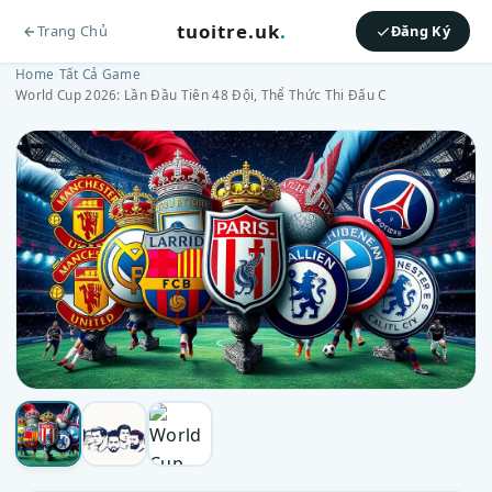
tuoitre.uk
.
Trang Chủ
Đăng Ký
Home
›
Tất Cả Game
›
World Cup 2026: Lần Đầu Tiên 48 Đội, Thể Thức Thi Đấu C