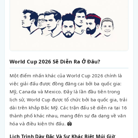
World Cup 2026 Sẽ Diễn Ra Ở Đâu?
Một điểm nhấn khác của World Cup 2026 chính là
việc giải đấu được đồng đăng cai bởi ba quốc gia:
Mỹ, Canada và Mexico. Đây là lần đầu tiên trong
lịch sử, World Cup được tổ chức bởi ba quốc gia, trải
dài trên khắp Bắc Mỹ. Các trận đấu sẽ diễn ra tại 16
thành phố khác nhau, mang đến sự đa dạng về văn
hóa và điều kiện thi đấu. 🏟️
Lịch Trình Dày Đặc Và Sự Khác Biệt Múi Giờ