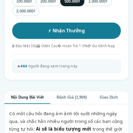
100.000₫
200.000₫
500.000₫
1.000.000₫
2.000.000₫
⚡ Nhận Thưởng
🔒 Bảo Mật SSL
🎰 Odds Cao
🔄 Hoàn Trả 1.5%
💳 Đa Kênh Nạp
🔥
464
người đang xem trang này
Nội Dung Bài Viết
Đánh Giá (1,904)
Giao Dịch
Có một câu hỏi đang ám ảnh tôi suốt những ngày
qua, và chắc hẳn nhiều người trong số các bạn cũng
từng tự hỏi:
Ai sẽ là biểu tượng mới
trong thế giới