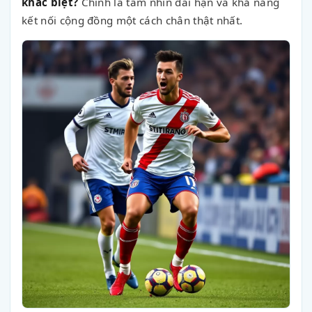
khác biệt?
Chính là tầm nhìn dài hạn và khả năng
kết nối cộng đồng một cách chân thật nhất.