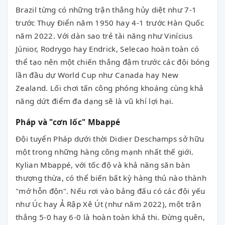
Brazil từng có những trận thắng hủy diệt như 7-1
trước Thụy Điển năm 1950 hay 4-1 trước Hàn Quốc
năm 2022. Với dàn sao trẻ tài năng như Vinícius
Júnior, Rodrygo hay Endrick, Selecao hoàn toàn có
thể tạo nên một chiến thắng đậm trước các đội bóng
lần đầu dự World Cup như Canada hay New
Zealand. Lối chơi tấn công phóng khoáng cùng khả
năng dứt điểm đa dạng sẽ là vũ khí lợi hại.
Pháp và "cơn lốc" Mbappé
Đội tuyển Pháp dưới thời Didier Deschamps sở hữu
một trong những hàng công mạnh nhất thế giới.
Kylian Mbappé, với tốc độ và khả năng săn bàn
thượng thừa, có thể biến bất kỳ hàng thủ nào thành
"mớ hỗn độn". Nếu rơi vào bảng đấu có các đội yếu
như Úc hay Ả Rập Xê Út (như năm 2022), một trận
thắng 5-0 hay 6-0 là hoàn toàn khả thi. Đừng quên,