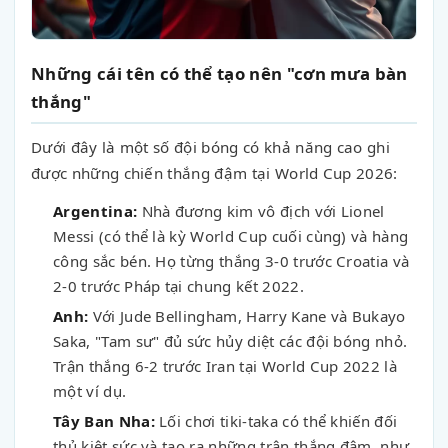
Những cái tên có thể tạo nên "cơn mưa bàn
thắng"
Dưới đây là một số đội bóng có khả năng cao ghi
được những chiến thắng đậm tại World Cup 2026:
Argentina:
Nhà đương kim vô địch với Lionel
Messi (có thể là kỳ World Cup cuối cùng) và hàng
công sắc bén. Họ từng thắng 3-0 trước Croatia và
2-0 trước Pháp tại chung kết 2022.
Anh:
Với Jude Bellingham, Harry Kane và Bukayo
Saka, "Tam sư" đủ sức hủy diệt các đội bóng nhỏ.
Trận thắng 6-2 trước Iran tại World Cup 2022 là
một ví dụ.
Tây Ban Nha:
Lối chơi tiki-taka có thể khiến đối
thủ kiệt sức và tạo ra những trận thắng đậm, như