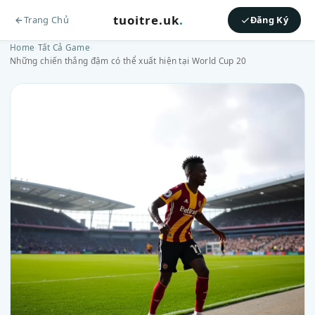
tuoitre.uk
.
Trang Chủ
Đăng Ký
Home
›
Tất Cả Game
›
Những chiến thắng đậm có thể xuất hiện tại World Cup 20