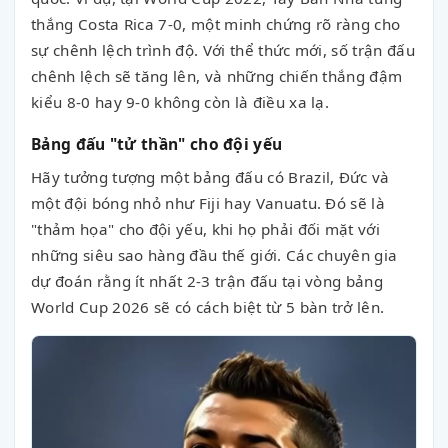
thắng Costa Rica 7-0, một minh chứng rõ ràng cho
sự chênh lệch trình độ. Với thể thức mới, số trận đấu
chênh lệch sẽ tăng lên, và những chiến thắng đậm
kiểu 8-0 hay 9-0 không còn là điều xa lạ.
Bảng đấu "tử thần" cho đội yếu
Hãy tưởng tượng một bảng đấu có Brazil, Đức và
một đội bóng nhỏ như Fiji hay Vanuatu. Đó sẽ là
"thảm họa" cho đội yếu, khi họ phải đối mặt với
những siêu sao hàng đầu thế giới. Các chuyên gia
dự đoán rằng ít nhất 2-3 trận đấu tại vòng bảng
World Cup 2026 sẽ có cách biệt từ 5 bàn trở lên.