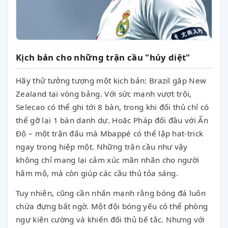
Kịch bản cho những trận cầu "hủy diệt"
Hãy thử tưởng tượng một kịch bản: Brazil gặp New
Zealand tại vòng bảng. Với sức mạnh vượt trội,
Selecao có thể ghi tới 8 bàn, trong khi đối thủ chỉ có
thể gỡ lại 1 bàn danh dự. Hoặc Pháp đối đầu với Ấn
Độ – một trận đấu mà Mbappé có thể lập hat-trick
ngay trong hiệp một. Những trận cầu như vậy
không chỉ mang lại cảm xúc mãn nhãn cho người
hâm mộ, mà còn giúp các cầu thủ tỏa sáng.
Tuy nhiên, cũng cần nhấn mạnh rằng bóng đá luôn
chứa đựng bất ngờ. Một đội bóng yếu có thể phòng
ngự kiên cường và khiến đối thủ bế tắc. Nhưng với