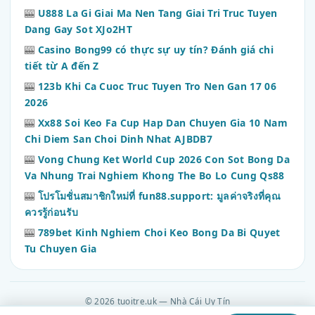
🎰
U888 La Gi Giai Ma Nen Tang Giai Tri Truc Tuyen
Dang Gay Sot XJo2HT
🎰
Casino Bong99 có thực sự uy tín? Đánh giá chi
tiết từ A đến Z
🎰
123b Khi Ca Cuoc Truc Tuyen Tro Nen Gan 17 06
2026
🎰
Xx88 Soi Keo Fa Cup Hap Dan Chuyen Gia 10 Nam
Chi Diem San Choi Dinh Nhat AJBDB7
🎰
Vong Chung Ket World Cup 2026 Con Sot Bong Da
Va Nhung Trai Nghiem Khong The Bo Lo Cung Qs88
🎰
โปรโมชั่นสมาชิกใหม่ที่ fun88.support: มูลค่าจริงที่คุณ
ควรรู้ก่อนรับ
🎰
789bet Kinh Nghiem Choi Keo Bong Da Bi Quyet
Tu Chuyen Gia
© 2026 tuoitre.uk — Nhà Cái Uy Tín