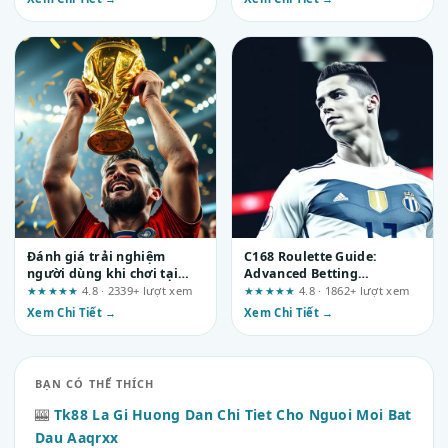
Đánh giá trải nghiệm
C168 Roulette Guide:
người dùng khi chơi tại
Advanced Betting
mm99vietnam.com: Những
Techniques That Work as a
★★★★★
4.8 · 2339+ lượt xem
★★★★★
4.8 · 1862+ lượt xem
điều cần tự kiểm chứng
Decision System
Xem Chi Tiết →
Xem Chi Tiết →
BẠN CÓ THỂ THÍCH
🎰
Tk88 La Gi Huong Dan Chi Tiet Cho Nguoi Moi Bat
Dau Aaqrxx