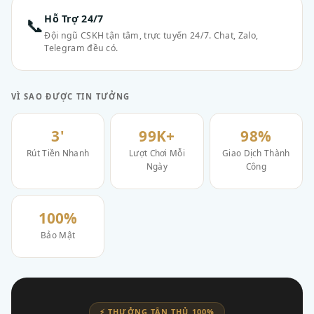
Hỗ Trợ 24/7
📞
Đội ngũ CSKH tận tâm, trực tuyến 24/7. Chat, Zalo,
Telegram đều có.
VÌ SAO ĐƯỢC TIN TƯỞNG
3'
99K+
98%
Rút Tiền Nhanh
Lượt Chơi Mỗi
Giao Dịch Thành
Ngày
Công
100%
Bảo Mật
⚡ THƯỞNG TÂN THỦ 100%