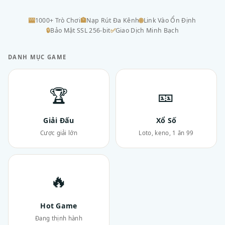
🎰
1000+ Trò Chơi
🏦
Nạp Rút Đa Kênh
🌐
Link Vào Ổn Định
🔒
Bảo Mật SSL 256-bit
✅
Giao Dịch Minh Bạch
DANH MỤC GAME
🏆
🎫
Giải Đấu
Xổ Số
Cược giải lớn
Loto, keno, 1 ăn 99
🔥
Hot Game
Đang thịnh hành