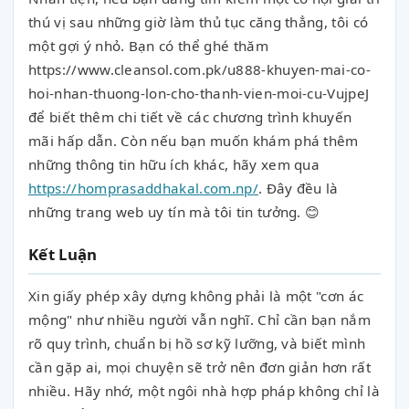
thú vị sau những giờ làm thủ tục căng thẳng, tôi có
một gợi ý nhỏ. Bạn có thể ghé thăm
https://www.cleansol.com.pk/u888-khuyen-mai-co-
hoi-nhan-thuong-lon-cho-thanh-vien-moi-cu-VujpeJ
để biết thêm chi tiết về các chương trình khuyến
mãi hấp dẫn. Còn nếu bạn muốn khám phá thêm
những thông tin hữu ích khác, hãy xem qua
https://homprasaddhakal.com.np/
. Đây đều là
những trang web uy tín mà tôi tin tưởng. 😊
Kết Luận
Xin giấy phép xây dựng không phải là một "cơn ác
mộng" như nhiều người vẫn nghĩ. Chỉ cần bạn nắm
rõ quy trình, chuẩn bị hồ sơ kỹ lưỡng, và biết mình
cần gặp ai, mọi chuyện sẽ trở nên đơn giản hơn rất
nhiều. Hãy nhớ, một ngôi nhà hợp pháp không chỉ là