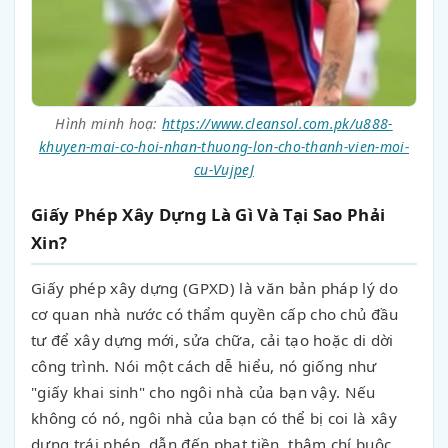
Hình minh hoạ:
https://www.cleansol.com.pk/u888-
khuyen-mai-co-hoi-nhan-thuong-lon-cho-thanh-vien-moi-
cu-VujpeJ
Giấy Phép Xây Dựng Là Gì Và Tại Sao Phải
Xin?
Giấy phép xây dựng (GPXD) là văn bản pháp lý do
cơ quan nhà nước có thẩm quyền cấp cho chủ đầu
tư để xây dựng mới, sửa chữa, cải tạo hoặc di dời
công trình. Nói một cách dễ hiểu, nó giống như
"giấy khai sinh" cho ngôi nhà của bạn vậy. Nếu
không có nó, ngôi nhà của bạn có thể bị coi là xây
dựng trái phép, dẫn đến phạt tiền, thậm chí buộc