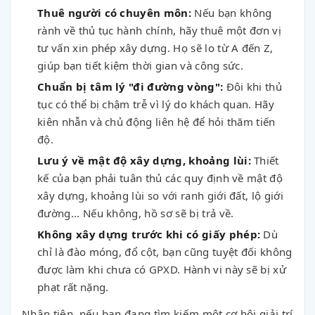
Thuê người có chuyên môn:
Nếu bạn không
rành về thủ tục hành chính, hãy thuê một đơn vị
tư vấn xin phép xây dựng. Họ sẽ lo từ A đến Z,
giúp bạn tiết kiệm thời gian và công sức.
Chuẩn bị tâm lý "đi đường vòng":
Đôi khi thủ
tục có thể bị chậm trễ vì lý do khách quan. Hãy
kiên nhẫn và chủ động liên hệ để hỏi thăm tiến
độ.
Lưu ý về mật độ xây dựng, khoảng lùi:
Thiết
kế của bạn phải tuân thủ các quy định về mật độ
xây dựng, khoảng lùi so với ranh giới đất, lộ giới
đường... Nếu không, hồ sơ sẽ bị trả về.
Không xây dựng trước khi có giấy phép:
Dù
chỉ là đào móng, đổ cột, bạn cũng tuyệt đối không
được làm khi chưa có GPXD. Hành vi này sẽ bị xử
phạt rất nặng.
Nhân tiện, nếu bạn đang tìm kiếm một cơ hội giải trí