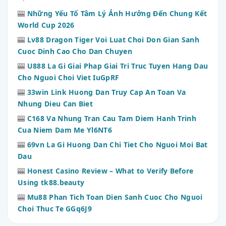
🎰
Những Yếu Tố Tâm Lý Ảnh Hưởng Đến Chung Kết
World Cup 2026
🎰
Lv88 Dragon Tiger Voi Luat Choi Don Gian Sanh
Cuoc Dinh Cao Cho Dan Chuyen
🎰
U888 La Gi Giai Phap Giai Tri Truc Tuyen Hang Dau
Cho Nguoi Choi Viet IuGpRF
🎰
33win Link Huong Dan Truy Cap An Toan Va
Nhung Dieu Can Biet
🎰
C168 Va Nhung Tran Cau Tam Diem Hanh Trinh
Cua Niem Dam Me Yl6NT6
🎰
69vn La Gi Huong Dan Chi Tiet Cho Nguoi Moi Bat
Dau
🎰
Honest Casino Review – What to Verify Before
Using tk88.beauty
🎰
Mu88 Phan Tich Toan Dien Sanh Cuoc Cho Nguoi
Choi Thuc Te GGq6J9