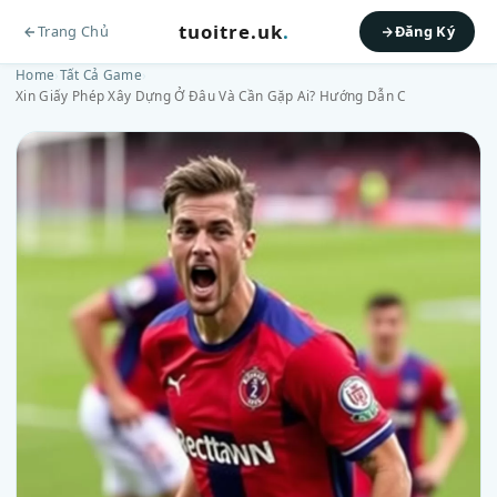
tuoitre.uk
.
Trang Chủ
Đăng Ký
Home
›
Tất Cả Game
›
Xin Giấy Phép Xây Dựng Ở Đâu Và Cần Gặp Ai? Hướng Dẫn C