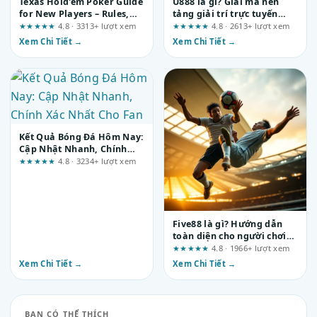
Texas Hold'em Poker Guide
U888 là gì? Giải mã nền
for New Players – Rules,
tảng giải trí trực tuyến
Examples & Risk
đang gây sốt
★★★★★
4.8 · 3313+ lượt xem
★★★★★
4.8 · 2613+ lượt xem
Awareness
Xem Chi Tiết →
Xem Chi Tiết →
Kết Quả Bóng Đá Hôm Nay:
Cập Nhật Nhanh, Chính
Xác Nhất Cho Fan
★★★★★
4.8 · 3234+ lượt xem
Five88 là gì? Hướng dẫn
toàn diện cho người chơi
mới tại nhà cái uy tín
★★★★★
4.8 · 1966+ lượt xem
Xem Chi Tiết →
Xem Chi Tiết →
BẠN CÓ THỂ THÍCH