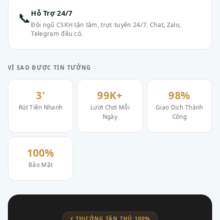
Hỗ Trợ 24/7
📞
Đội ngũ CSKH tận tâm, trực tuyến 24/7. Chat, Zalo,
Telegram đều có.
VÌ SAO ĐƯỢC TIN TƯỞNG
3'
99K+
98%
Rút Tiền Nhanh
Lượt Chơi Mỗi
Giao Dịch Thành
Ngày
Công
100%
Bảo Mật
⚡ THƯỞNG TÂN THỦ 100%