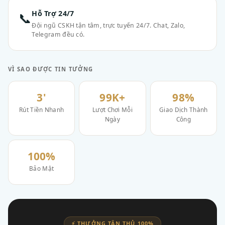
Hỗ Trợ 24/7
📞
Đội ngũ CSKH tận tâm, trực tuyến 24/7. Chat, Zalo,
Telegram đều có.
VÌ SAO ĐƯỢC TIN TƯỞNG
3'
99K+
98%
Rút Tiền Nhanh
Lượt Chơi Mỗi
Giao Dịch Thành
Ngày
Công
100%
Bảo Mật
⚡ THƯỞNG TÂN THỦ 100%