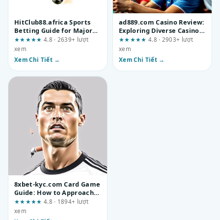
HitClub88.africa Sports
ad889.com Casino Review:
Betting Guide for Major
Exploring Diverse Casino
Sporting Events: Where to
Game Experiences With a
★★★★★
4.8 · 2639+ lượt
★★★★★
4.8 · 2903+ lượt
Start
Critical Eye
xem
xem
Xem Chi Tiết →
Xem Chi Tiết →
8xbet-kyc.com Card Game
Guide: How to Approach
Classic Table Games
★★★★★
4.8 · 1894+ lượt
Without Rookie Mistakes
xem