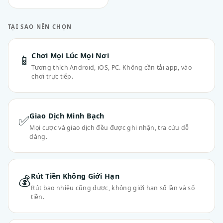
TẠI SAO NÊN CHỌN
Chơi Mọi Lúc Mọi Nơi
📱
Tương thích Android, iOS, PC. Không cần tải app, vào
chơi trực tiếp.
Giao Dịch Minh Bạch
✅
Mọi cược và giao dịch đều được ghi nhận, tra cứu dễ
dàng.
Rút Tiền Không Giới Hạn
💰
Rút bao nhiêu cũng được, không giới hạn số lần và số
tiền.