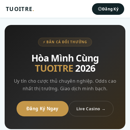
TUOITRE
.
Đăng Ký
⚡ BẮN CÁ ĐỔI THƯỞNG
Hòa Mình Cùng
TUOITRE
2026
Uy tín cho cược thủ chuyên nghiệp. Odds cao
nhất thị trường. Giao dịch minh bạch.
Đăng Ký Ngay
Live Casino →