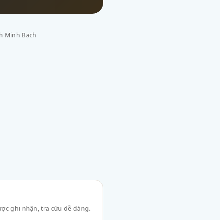
ch Minh Bạch
ược ghi nhận, tra cứu dễ dàng.