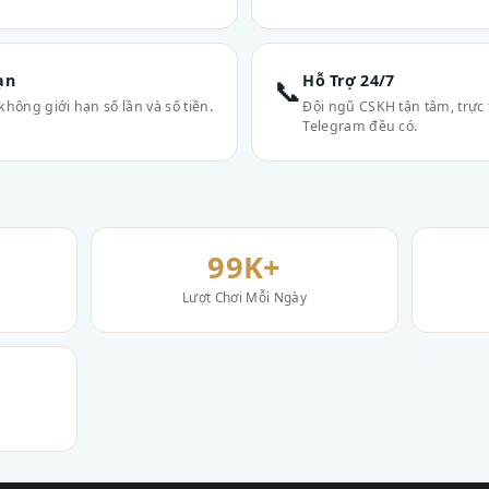
ạn
Hỗ Trợ 24/7
📞
hông giới hạn số lần và số tiền.
Đội ngũ CSKH tận tâm, trực 
Telegram đều có.
99K+
Lượt Chơi Mỗi Ngày