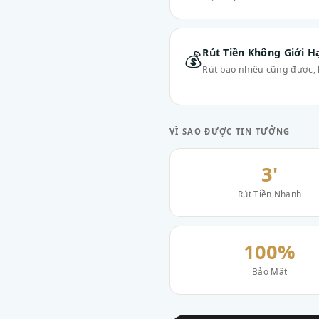
Rút Tiền Không Giới H
💰
Rút bao nhiêu cũng được, k
VÌ SAO ĐƯỢC TIN TƯỞNG
3'
Rút Tiền Nhanh
100%
Bảo Mật