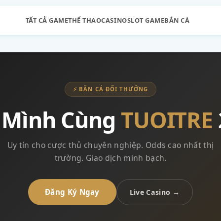
TẤT CẢ GAME
THỂ THAO
CASINO
SLOT GAME
BẮN CÁ
⚡ BẮN CÁ ĐỔI THƯỞNG
 Mình Cùng
TUOITRE
Uy tín cho cược thủ chuyên nghiệp. Odds cao nhất thị
trường. Giao dịch minh bạch.
Đăng Ký Ngay
Live Casino →