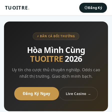
TUOITRE
.
Đăng Ký
⚡ BẮN CÁ ĐỔI THƯỞNG
Hòa Mình Cùng
TUOITRE
2026
Uy tín cho cược thủ chuyên nghiệp. Odds cao
nhất thị trường. Giao dịch minh bạch.
Đăng Ký Ngay
Live Casino →