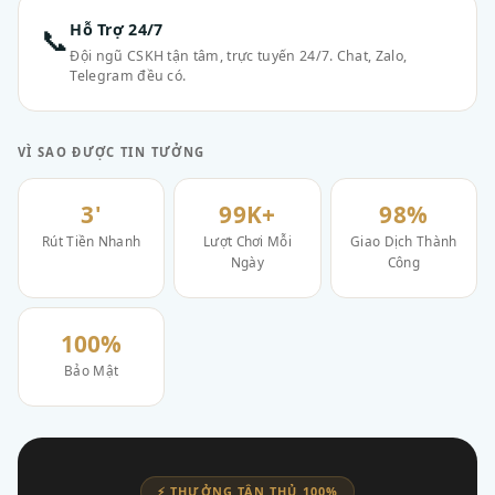
Hỗ Trợ 24/7
📞
Đội ngũ CSKH tận tâm, trực tuyến 24/7. Chat, Zalo,
Telegram đều có.
VÌ SAO ĐƯỢC TIN TƯỞNG
3'
99K+
98%
Rút Tiền Nhanh
Lượt Chơi Mỗi
Giao Dịch Thành
Ngày
Công
100%
Bảo Mật
⚡ THƯỞNG TÂN THỦ 100%