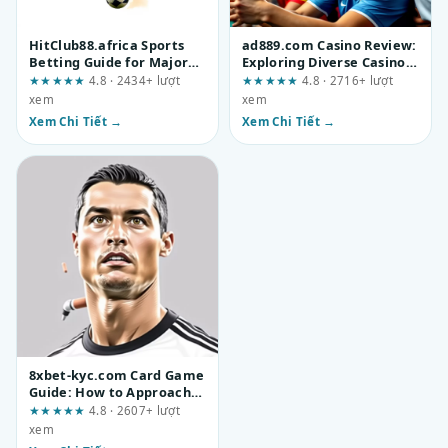
HitClub88.africa Sports
ad889.com Casino Review:
Betting Guide for Major
Exploring Diverse Casino
Sporting Events: Where to
Game Experiences With a
★★★★★
4.8 · 2434+ lượt
★★★★★
4.8 · 2716+ lượt
Start
Critical Eye
xem
xem
Xem Chi Tiết →
Xem Chi Tiết →
8xbet-kyc.com Card Game
Guide: How to Approach
Classic Table Games
★★★★★
4.8 · 2607+ lượt
Without Rookie Mistakes
xem