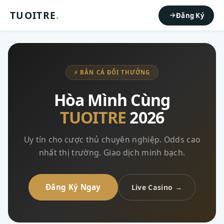
TUOITRE
.
Đăng Ký
⚡ BẮN CÁ ĐỔI THƯỞNG
Hòa Mình Cùng
TUOITRE
2026
Uy tín cho cược thủ chuyên nghiệp. Odds cao
nhất thị trường. Giao dịch minh bạch.
Đăng Ký Ngay
Live Casino →