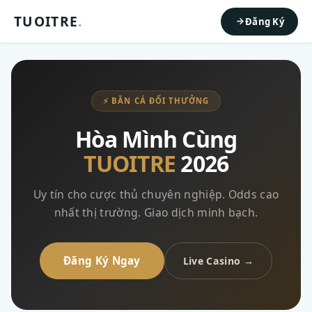
TUOITRE
.
Đăng Ký
⚡ BẮN CÁ ĐỔI THƯỞNG
Hòa Mình Cùng
TUOITRE
2026
Uy tín cho cược thủ chuyên nghiệp. Odds cao
nhất thị trường. Giao dịch minh bạch.
Đăng Ký Ngay
Live Casino →