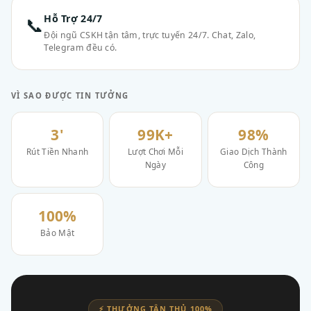
Hỗ Trợ 24/7
📞
Đội ngũ CSKH tận tâm, trực tuyến 24/7. Chat, Zalo,
Telegram đều có.
VÌ SAO ĐƯỢC TIN TƯỞNG
3'
99K+
98%
Rút Tiền Nhanh
Lượt Chơi Mỗi
Giao Dịch Thành
Ngày
Công
100%
Bảo Mật
⚡ THƯỞNG TÂN THỦ 100%