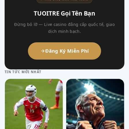
TUOITRE Gọi Tên Bạn
Đừng bỏ lỡ — Live casino đẳng cấp quốc tế, giao
dịch minh bạch.
Đăng Ký Miễn Phí
TIN TỨC MỚI NHẤT