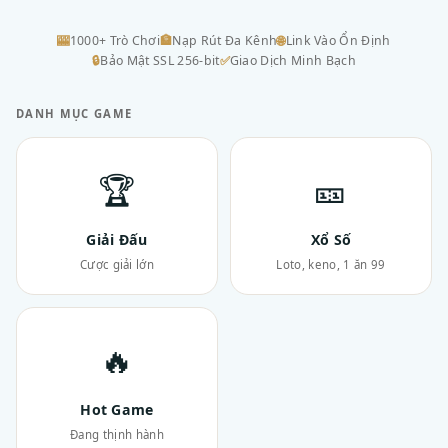
🎰
1000+ Trò Chơi
🏦
Nạp Rút Đa Kênh
🌐
Link Vào Ổn Định
🔒
Bảo Mật SSL 256-bit
✅
Giao Dịch Minh Bạch
DANH MỤC GAME
🏆
🎫
Giải Đấu
Xổ Số
Cược giải lớn
Loto, keno, 1 ăn 99
🔥
Hot Game
Đang thịnh hành