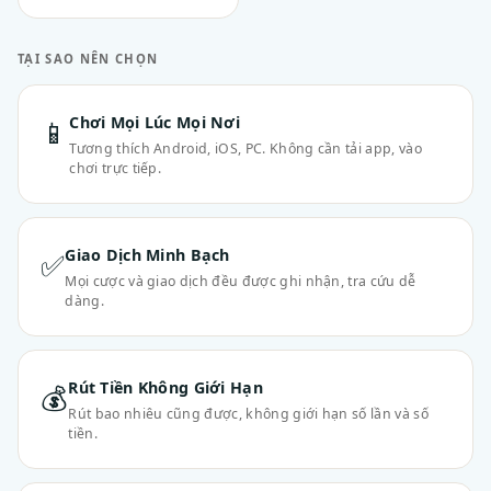
TẠI SAO NÊN CHỌN
Chơi Mọi Lúc Mọi Nơi
📱
Tương thích Android, iOS, PC. Không cần tải app, vào
chơi trực tiếp.
Giao Dịch Minh Bạch
✅
Mọi cược và giao dịch đều được ghi nhận, tra cứu dễ
dàng.
Rút Tiền Không Giới Hạn
💰
Rút bao nhiêu cũng được, không giới hạn số lần và số
tiền.