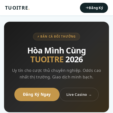
TUOITRE
.
Đăng Ký
⚡ BẮN CÁ ĐỔI THƯỞNG
Hòa Mình Cùng
TUOITRE
2026
Uy tín cho cược thủ chuyên nghiệp. Odds cao
nhất thị trường. Giao dịch minh bạch.
Đăng Ký Ngay
Live Casino →