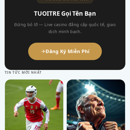
TUOITRE Gọi Tên Bạn
Đừng bỏ lỡ — Live casino đẳng cấp quốc tế, giao
dịch minh bạch.
Đăng Ký Miễn Phí
TIN TỨC MỚI NHẤT