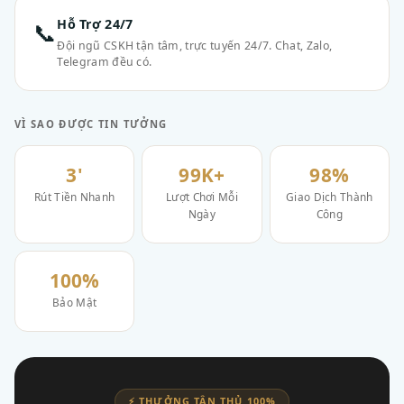
Hỗ Trợ 24/7
📞
Đội ngũ CSKH tận tâm, trực tuyến 24/7. Chat, Zalo,
Telegram đều có.
VÌ SAO ĐƯỢC TIN TƯỞNG
3'
99K+
98%
Rút Tiền Nhanh
Lượt Chơi Mỗi
Giao Dịch Thành
Ngày
Công
100%
Bảo Mật
⚡ THƯỞNG TÂN THỦ 100%