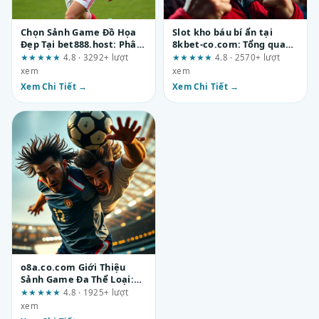
Chọn Sảnh Game Đồ Họa
Slot kho báu bí ẩn tại
Đẹp Tại bet888.host: Phân
8kbet-co.com: Tổng quan
Tích Xác Suất, Biến Động
cho người chơi khó tính
★★★★★
4.8 · 3292+ lượt
★★★★★
4.8 · 2570+ lượt
Và Giới Hạn Vốn
xem
xem
Xem Chi Tiết →
Xem Chi Tiết →
o8a.co.com Giới Thiệu
Sảnh Game Đa Thể Loại:
Sảnh Slot Hay Sảnh Bài
★★★★★
4.8 · 1925+ lượt
Đối Kháng – Nên Chọn
xem
Theo Tiêu Chí Nào?