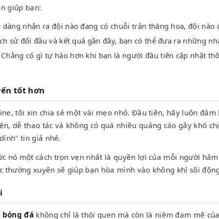
òn giúp bạn:
 dàng nhận ra đội nào đang có chuỗi trận thăng hoa, đội nào 
ch sử đối đầu và kết quả gần đây, bạn có thể đưa ra những nhậ
Chẳng có gì tự hào hơn khi bạn là người đầu tiên cập nhật th
yến tốt hơn
ne, tôi xin chia sẻ một vài mẹo nhỏ. Đầu tiên, hãy luôn đảm b
ện, dễ thao tác và không có quá nhiều quảng cáo gây khó chị
dính" tin giả nhé.
ức nó một cách trọn vẹn nhất là quyền lợi của mỗi người hâm
tức thường xuyên sẽ giúp bạn hòa mình vào không khí sôi động 
i
ả bóng đá
không chỉ là thói quen mà còn là niềm đam mê của 