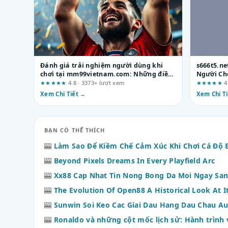
Đánh giá trải nghiệm người dùng khi
s666t5.ne
chơi tại mm99vietnam.com: Những điều
Người Chơ
cần tự kiểm chứng
Thủ 10 N
★★★★★
4.8 · 3373+ lượt xem
★★★★★
4
Xem Chi Tiết →
Xem Chi T
BẠN CÓ THỂ THÍCH
🎰
Làm Sao Để Kiềm Chế Cảm Xúc Khi Chơi Cá Độ 
🎰
Beyond Pixels Dreams In Every Playfield Arc
🎰
Xx88 Cap Nhat Tin Nong Bong Da Moi Ngay Sa
🎰
The Evolution Of Open88 A Historical Look At 
🎰
Sunwin Soi Keo Cac Giai Dau Hang Dau Chau Au
🎰
Ronaldo và những cột mốc lịch sử: Hành trình 