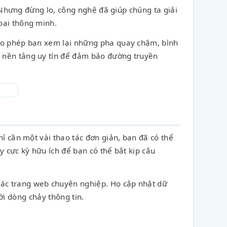
. Nhưng đừng lo, công nghệ đã giúp chúng ta giải
hoại thông minh.
cho phép bạn xem lại những pha quay chậm, bình
 nền tảng uy tín để đảm bảo đường truyền
ỉ cần một vài thao tác đơn giản, bạn đã có thể
y cực kỳ hữu ích để bạn có thể bắt kịp câu
các trang web chuyên nghiệp. Họ cập nhật dữ
với dòng chảy thông tin.