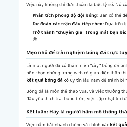
Việc này không chỉ đơn thuần là biết tỷ số. Nó c
Phân tích phong độ đội bóng:
Bạn có thể dễ
Dự đoán các trận đấu tiếp theo:
Dựa trên lị
Trở thành "chuyên gia" trong mắt bạn bè:
🤩
Mẹo nhỏ để trải nghiệm bóng đá trực tu
Là một người đã có thâm niên "cày" bóng đá onli
nên chọn những trang web có giao diện thân thi
kết quả bóng đá
có uy tín lâu năm để tránh bị "
Bóng đá là môn thể thao vua, và việc thưởng th
đầu yêu thích trái bóng tròn, việc cập nhật tin 
Kết luận: Hãy là người hâm mộ thông thá
Việc nắm bắt nhanh chóng và chính xác
kết qu