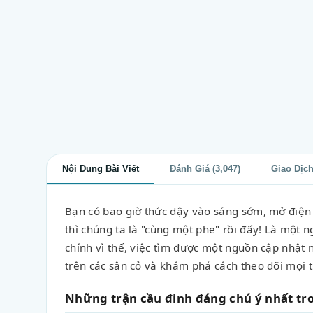
Nội Dung Bài Viết
Đánh Giá (3,047)
Giao Dịc
Bạn có bao giờ thức dậy vào sáng sớm, mở điện 
thì chúng ta là "cùng một phe" rồi đấy! Là một 
chính vì thế, việc tìm được một nguồn cập nhật
trên các sân cỏ và khám phá cách theo dõi mọi 
Những trận cầu đinh đáng chú ý nhất tr