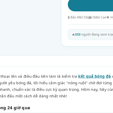
🔒 Bảo Mật SSL
🎰 Odds Cao
🔄 H
🔥
353
người đang xem tra
h
thoại lên và điều đầu tiên làm là kiểm tra
kết quả bóng đá
c
người yêu bóng đá, tôi hiểu cảm giác "nóng ruột" chờ đợi từn
 nhanh, chuẩn xác là điều cực kỳ quan trọng. Hôm nay, hãy c
trận đấu một cách dễ dàng nhất nhé!
ong 24 giờ qua