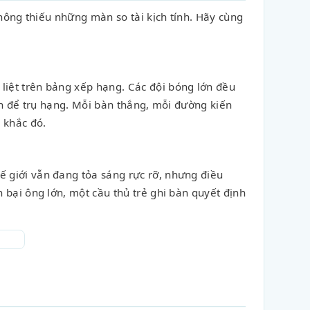
hông thiếu những màn so tài kịch tính. Hãy cùng
iệt trên bảng xếp hạng. Các đội bóng lớn đều
nh để trụ hạng. Mỗi bàn thắng, mỗi đường kiến
 khắc đó.
 giới vẫn đang tỏa sáng rực rỡ, nhưng điều
bại ông lớn, một cầu thủ trẻ ghi bàn quyết định