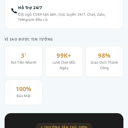
Hỗ Trợ 24/7
📞
Đội ngũ CSKH tận tâm, trực tuyến 24/7. Chat, Zalo,
Telegram đều có.
VÌ SAO ĐƯỢC TIN TƯỞNG
3'
99K+
98%
Rút Tiền Nhanh
Lượt Chơi Mỗi
Giao Dịch Thành
Ngày
Công
100%
Bảo Mật
⚡ THƯỞNG TÂN THỦ 100%