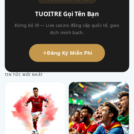
TUOITRE Gọi Tên Bạn
Đừng bỏ lỡ — Live casino đẳng cấp quốc tế, giao
dịch minh bạch.
Đăng Ký Miễn Phí
TIN TỨC MỚI NHẤT