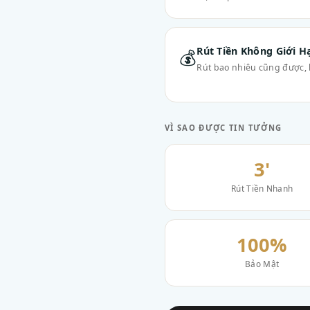
Rút Tiền Không Giới H
💰
Rút bao nhiêu cũng được, k
VÌ SAO ĐƯỢC TIN TƯỞNG
3'
Rút Tiền Nhanh
100%
Bảo Mật