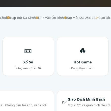
 Chơi
🏦
Nạp Rút Đa Kênh
🌐
Link Vào Ổn Định
🔒
Bảo Mật SSL 256-bit
✅
Giao Dị
🎫
🔥
Xổ Số
Hot Game
Loto, keno, 1 ăn 99
Đang thịnh hành
Giao Dịch Minh Bạch
✅
PC. Không cần tải app, vào chơi
Mọi cược và giao dịch đều đ