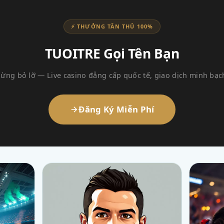
⚡ THƯỞNG TÂN THỦ 100%
TUOITRE Gọi Tên Bạn
ừng bỏ lỡ — Live casino đẳng cấp quốc tế, giao dịch minh bạc
Đăng Ký Miễn Phí