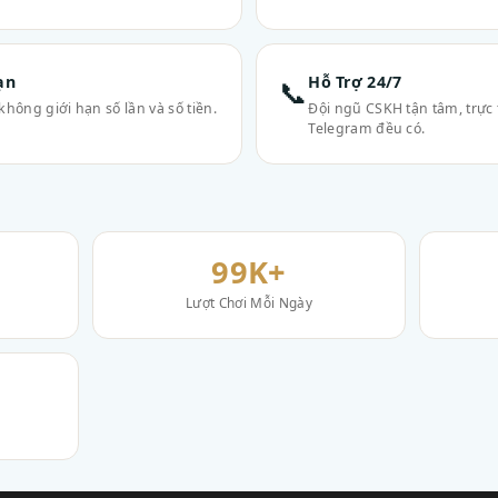
ạn
Hỗ Trợ 24/7
📞
hông giới hạn số lần và số tiền.
Đội ngũ CSKH tận tâm, trực 
Telegram đều có.
99K+
Lượt Chơi Mỗi Ngày