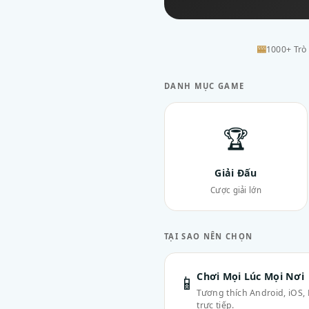
🎰
1000+ Trò
DANH MỤC GAME
🏆
Giải Đấu
Cược giải lớn
TẠI SAO NÊN CHỌN
Chơi Mọi Lúc Mọi Nơi
📱
Tương thích Android, iOS, 
trực tiếp.