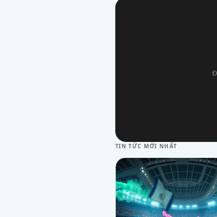
Đ
TIN TỨC MỚI NHẤT