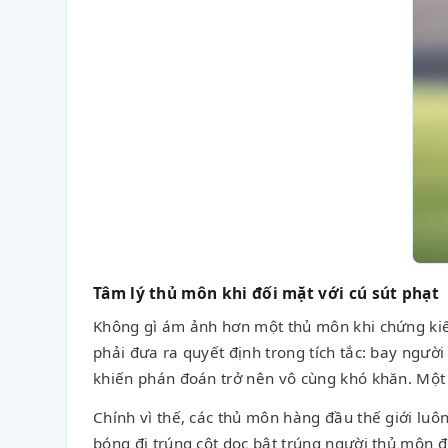
Tâm lý thủ môn khi đối mặt với cú sút phạt
Không gì ám ảnh hơn một thủ môn khi chứng kiến
phải đưa ra quyết định trong tích tắc: bay ngườ
khiến phán đoán trở nên vô cùng khó khăn. Một 
Chính vì thế, các thủ môn hàng đầu thế giới luô
bóng đi trúng cột dọc bật trúng người thủ môn đ