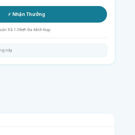
⚡ Nhận Thưởng
oàn Trả 1.5%
💳 Đa Kênh Nạp
ng này