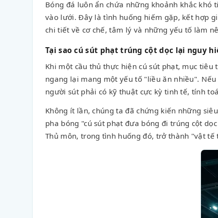
Bóng đá luôn ẩn chứa những khoảnh khắc khó tin
vào lưới. Đây là tình huống hiếm gặp, kết hợp g
chi tiết về cơ chế, tâm lý và những yếu tố làm 
Tại sao cú sút phạt trúng cột dọc lại nguy h
Khi một cầu thủ thực hiện cú sút phạt, mục tiêu
ngang lại mang một yếu tố "liều ăn nhiều". Nếu
người sút phải có kỹ thuật cực kỳ tinh tế, tính 
Không ít lần, chúng ta đã chứng kiến những si
pha bóng "cú sút phạt đưa bóng đi trúng cột dọc
Thủ môn, trong tình huống đó, trở thành "vật tế