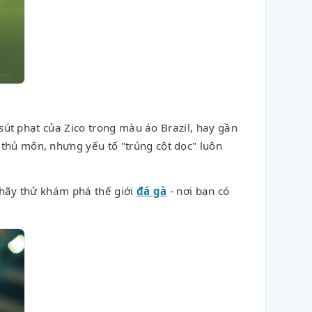
 sút phạt của Zico trong màu áo Brazil, hay gần
thủ môn, nhưng yếu tố "trúng cột dọc" luôn
, hãy thử khám phá thế giới
đá gà
- nơi bạn có