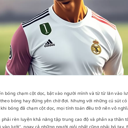
 bóng chạm cột dọc, bật vào người mình và từ từ lăn vào lướ
i theo bóng hay đứng yên chờ đợi. Nhưng với những cú sút có 
khi bóng đã chạm cột dọc, mọi tính toán đều trở nên vô nghĩ
n phải rèn luyện khả năng tập trung cao độ và phản xạ thần tố
i vào lưới", ngay cả những người giỏi nhất cũng phải bó tay. 