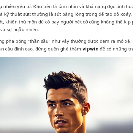
ụ nhiều yếu tố. Đầu tiên là tầm nhìn và khả năng đọc tình h
à kỹ thuật sút: thường là sút bằng lòng trong để tạo độ xoáy
gột, khiến thủ môn dù có bay người hết cỡ cũng không thể kị
 và sự ngẫu nhiên.
những pha bóng "thần sầu" như vậy thường được đem ra mổ xẻ, 
rận cầu đỉnh cao, đừng quên ghé thăm
vipwin
để có những trả