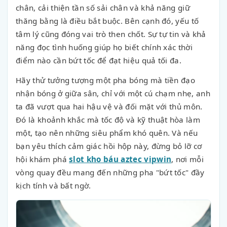
chân, cải thiện tần số sải chân và khả năng giữ
thăng bằng là điều bắt buộc. Bên cạnh đó, yếu tố
tâm lý cũng đóng vai trò then chốt. Sự tự tin và khả
năng đọc tình huống giúp họ biết chính xác thời
điểm nào cần bứt tốc để đạt hiệu quả tối đa.
Hãy thử tưởng tượng một pha bóng mà tiền đạo
nhận bóng ở giữa sân, chỉ với một cú chạm nhẹ, anh
ta đã vượt qua hai hậu vệ và đối mặt với thủ môn.
Đó là khoảnh khắc mà tốc độ và kỹ thuật hòa làm
một, tạo nên những siêu phẩm khó quên. Và nếu
bạn yêu thích cảm giác hồi hộp này, đừng bỏ lỡ cơ
hội khám phá
slot kho báu aztec vipwin
, nơi mỗi
vòng quay đều mang đến những pha "bứt tốc" đầy
kịch tính và bất ngờ.