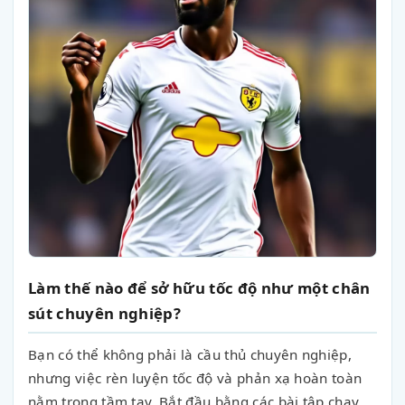
Làm thế nào để sở hữu tốc độ như một chân
sút chuyên nghiệp?
Bạn có thể không phải là cầu thủ chuyên nghiệp,
nhưng việc rèn luyện tốc độ và phản xạ hoàn toàn
nằm trong tầm tay. Bắt đầu bằng các bài tập chạy