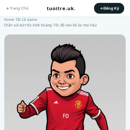
tuoitre.uk
.
Trang Chủ
Đăng Ký
Home
›
Tất Cả Game
›
Chân sút bứt tốc kinh hoàng: Tốc độ nào bỏ lại mọi hậu