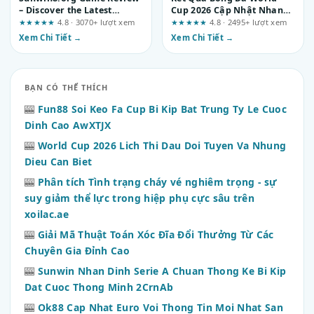
– Discover the Latest
Cup 2026 Cập Nhật Nhanh
Online Gaming Experiences
Nhất: Sân Chơi Của Những
★★★★★
4.8 · 3070+ lượt xem
★★★★★
4.8 · 2495+ lượt xem
Bất Ngờ
Xem Chi Tiết →
Xem Chi Tiết →
BẠN CÓ THỂ THÍCH
🎰
Fun88 Soi Keo Fa Cup Bi Kip Bat Trung Ty Le Cuoc
Dinh Cao AwXTJX
🎰
World Cup 2026 Lich Thi Dau Doi Tuyen Va Nhung
Dieu Can Biet
🎰
Phân tích Tình trạng cháy vé nghiêm trọng - sự
suy giảm thể lực trong hiệp phụ cực sâu trên
xoilac.ae
🎰
Giải Mã Thuật Toán Xóc Đĩa Đổi Thưởng Từ Các
Chuyên Gia Đỉnh Cao
🎰
Sunwin Nhan Dinh Serie A Chuan Thong Ke Bi Kip
Dat Cuoc Thong Minh 2CrnAb
🎰
Ok88 Cap Nhat Euro Voi Thong Tin Moi Nhat San