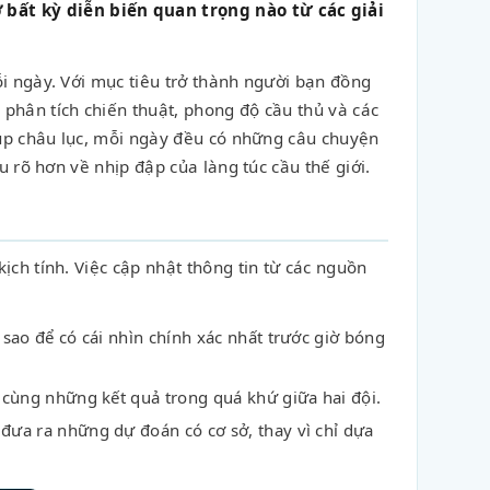
bất kỳ diễn biến quan trọng nào từ các giải
i ngày. Với mục tiêu trở thành người bạn đồng
phân tích chiến thuật, phong độ cầu thủ và các
cúp châu lục, mỗi ngày đều có những câu chuyện
 rõ hơn về nhịp đập của làng túc cầu thế giới.
ch tính. Việc cập nhật thông tin từ các nguồn
 sao để có cái nhìn chính xác nhất trước giờ bóng
cùng những kết quả trong quá khứ giữa hai đội.
đưa ra những dự đoán có cơ sở, thay vì chỉ dựa