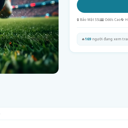
🔒 Bảo Mật SSL
🎰 Odds Cao
🔄 H
🔥
169
người đang xem tra
h