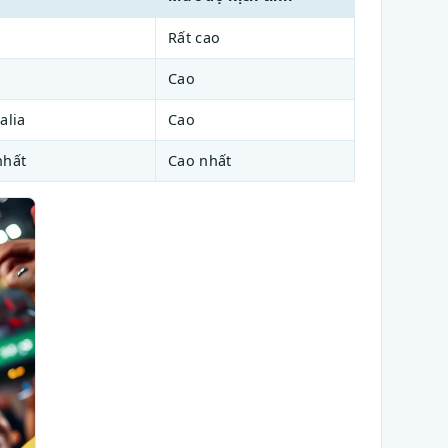
Rất cao
Cao
alia
Cao
nhất
Cao nhất