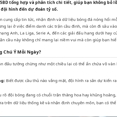
D tổng hợp và phân tích chi tiết, giúp bạn không bỏ lỡ 
 đội hình đến dự đoán tỷ số.
n cung cấp tin tức, nhận định và dữ liệu bóng đá nóng hổi mỗ
 lại ở việc điểm danh các trận cầu đinh, mà còn đi sâu vào 
 hạng Anh, La Liga, Serie A, đến các giải đấu hạng dưới hay 
trận cầu này không chỉ mang lại niềm vui mà còn giúp bạn hiểu
g Chú Ý Mỗi Ngày?
n đấu tưởng chừng như một chiều lại có thể ẩn chứa vô vàn kị
ng:
Biết được cầu thủ nào vắng mặt, đội hình ra sân dự kiến ra
 rõ đội bóng đang có chuỗi trận thăng hoa hay khủng hoảng, 
a trên dữ liệu thống kê và nhận định chuyên môn, bạn có thể 