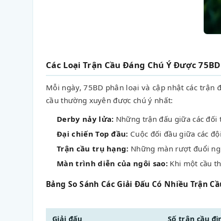
Các Loại Trận Cầu Đáng Chú Ý Được 75BD
Mỗi ngày, 75BD phân loại và cập nhật các trận 
cầu thường xuyên được chú ý nhất:
Derby nảy lửa:
Những trận đấu giữa các đối 
Đại chiến Top đầu:
Cuộc đối đầu giữa các độ
Trận cầu trụ hạng:
Những màn rượt đuổi nghẹt
Màn trình diễn của ngôi sao:
Khi một cầu th
Bảng So Sánh Các Giải Đấu Có Nhiều Trận C
Giải đấu
Số trận cầu đi