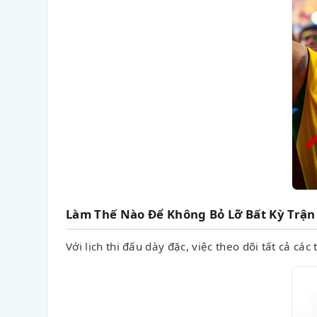
Làm Thế Nào Để Không Bỏ Lỡ Bất Kỳ Trận
Với lịch thi đấu dày đặc, việc theo dõi tất cả c