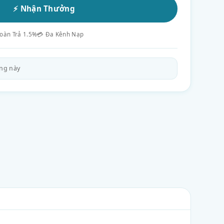
⚡ Nhận Thưởng
oàn Trả 1.5%
💳 Đa Kênh Nạp
ng này