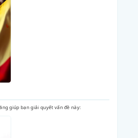
năng giúp bạn giải quyết vấn đề này: