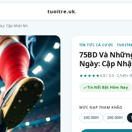
tuoitre.uk
.
ày: Cập Nhật Nh
TIN TỨC CÁ CƯỢC · TUOITR
75BD Và Những
Ngày: Cập Nhậ
★★★★★
4.8 / 5.0 · 2,545+
Tin Nổi Bật Hôm Nay
MỨC NẠP THAM KHẢO
100.000₫
200.000₫