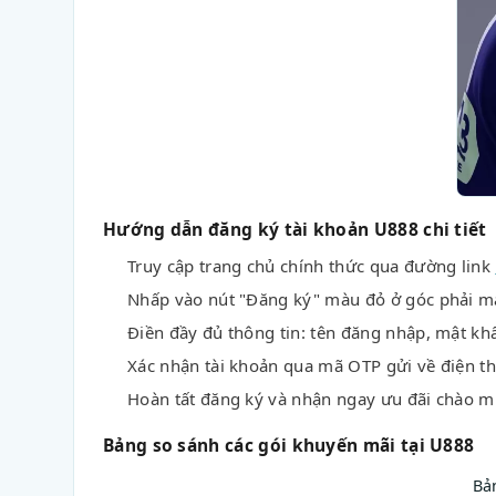
Hướng dẫn đăng ký tài khoản U888 chi tiết
Truy cập trang chủ chính thức qua đường link
Nhấp vào nút "Đăng ký" màu đỏ ở góc phải m
Điền đầy đủ thông tin: tên đăng nhập, mật khẩ
Xác nhận tài khoản qua mã OTP gửi về điện th
Hoàn tất đăng ký và nhận ngay ưu đãi chào m
Bảng so sánh các gói khuyến mãi tại U888
Bả