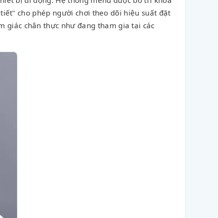
thiết bị di động. Hệ thống menu được bố trí khoa
 tiết" cho phép người chơi theo dõi hiệu suất đặt
m giác chân thực như đang tham gia tại các