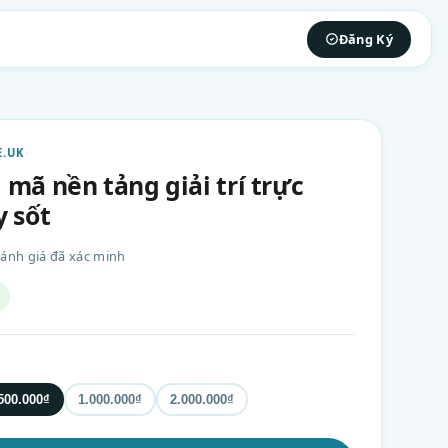
Đăng Ký
E.UK
i mã nền tảng giải trí trực
 sốt
 đánh giá đã xác minh
500.000₫
1.000.000₫
2.000.000₫