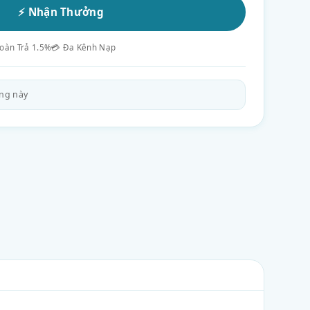
⚡ Nhận Thưởng
oàn Trả 1.5%
💳 Đa Kênh Nạp
ng này