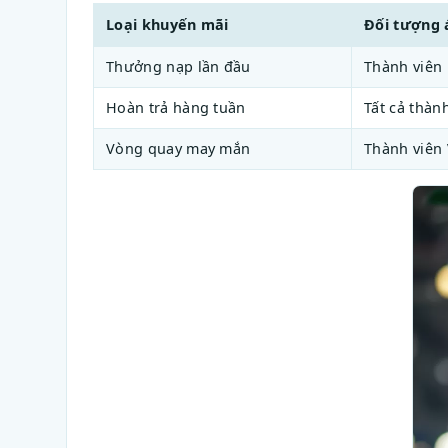
Loại khuyến mãi
Đối tượng 
Thưởng nạp lần đầu
Thành viên
Hoàn trả hàng tuần
Tất cả thàn
Vòng quay may mắn
Thành viên 