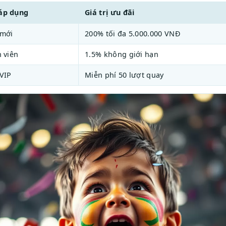
áp dụng
Giá trị ưu đãi
 mới
200% tối đa 5.000.000 VNĐ
h viên
1.5% không giới hạn
VIP
Miễn phí 50 lượt quay