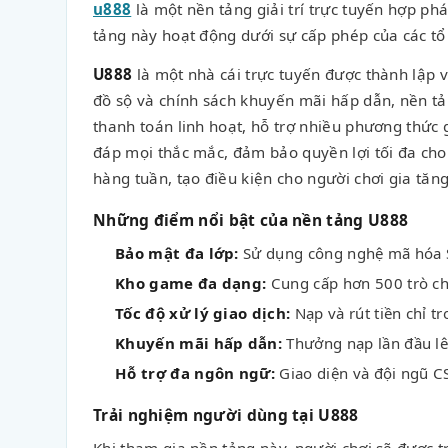
u888
là một nền tảng giải trí trực tuyến hợp ph
tảng này hoạt động dưới sự cấp phép của các tổ
U888
là một nhà cái trực tuyến được thành lập v
đồ sộ và chính sách khuyến mãi hấp dẫn, nền 
thanh toán linh hoạt, hỗ trợ nhiều phương thức 
đáp mọi thắc mắc, đảm bảo quyền lợi tối đa cho
hàng tuần, tạo điều kiện cho người chơi gia tăng
Những điểm nổi bật của nền tảng U888
Bảo mật đa lớp:
Sử dụng công nghệ mã hóa SS
Kho game đa dạng:
Cung cấp hơn 500 trò chơ
Tốc độ xử lý giao dịch:
Nạp và rút tiền chỉ t
Khuyến mãi hấp dẫn:
Thưởng nạp lần đầu lê
Hỗ trợ đa ngôn ngữ:
Giao diện và đội ngũ CS
Trải nghiệm người dùng tại U888