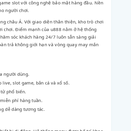
và game slot với công nghệ bảo mật hàng đầu. Nền
ho người chơi.
g châu Á. Với giao diện thân thiện, kho trò chơi
ời chơi. Điểm mạnh của u888 nằm ở hệ thống
 chăm sóc khách hàng 24/7 luôn sẵn sàng giải
 hoàn trả không giới hạn và vòng quay may mắn
ủa người dùng.
live, slot game, bắn cá và xổ số.
 tử phổ biến.
miễn phí hàng tuần.
ng dễ dàng tương tác.