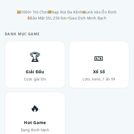
🎰
1000+ Trò Chơi
🏦
Nạp Rút Đa Kênh
🌐
Link Vào Ổn Định
🔒
Bảo Mật SSL 256-bit
✅
Giao Dịch Minh Bạch
DANH MỤC GAME
🏆
🎫
Giải Đấu
Xổ Số
Cược giải lớn
Loto, keno, 1 ăn 99
🔥
Hot Game
Đang thịnh hành