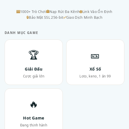
🎰
1000+ Trò Chơi
🏦
Nạp Rút Đa Kênh
🌐
Link Vào Ổn Định
🔒
Bảo Mật SSL 256-bit
✅
Giao Dịch Minh Bạch
DANH MỤC GAME
🏆
🎫
Giải Đấu
Xổ Số
Cược giải lớn
Loto, keno, 1 ăn 99
🔥
Hot Game
Đang thịnh hành