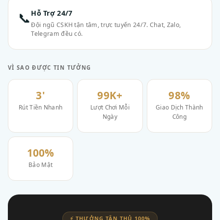
Hỗ Trợ 24/7
📞
Đội ngũ CSKH tận tâm, trực tuyến 24/7. Chat, Zalo,
Telegram đều có.
VÌ SAO ĐƯỢC TIN TƯỞNG
3'
99K+
98%
Rút Tiền Nhanh
Lượt Chơi Mỗi
Giao Dịch Thành
Ngày
Công
100%
Bảo Mật
⚡ THƯỞNG TÂN THỦ 100%