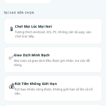
TẠI SAO NÊN CHỌN
Chơi Mọi Lúc Mọi Nơi
📱
Tương thích Android, iOS, PC. Không cần tải app, vào
chơi trực tiếp.
Giao Dịch Minh Bạch
✅
Mọi cược và giao dịch đều được ghi nhận, tra cứu dễ
dàng.
Rút Tiền Không Giới Hạn
💰
Rút bao nhiêu cũng được, không giới hạn số lần và số
tiền.