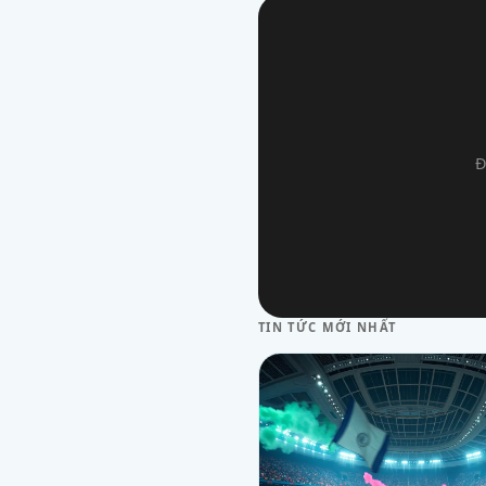
Đ
TIN TỨC MỚI NHẤT