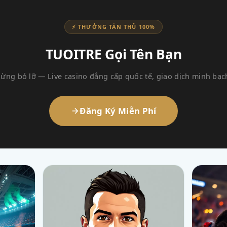
⚡ THƯỞNG TÂN THỦ 100%
TUOITRE Gọi Tên Bạn
ừng bỏ lỡ — Live casino đẳng cấp quốc tế, giao dịch minh bạc
Đăng Ký Miễn Phí