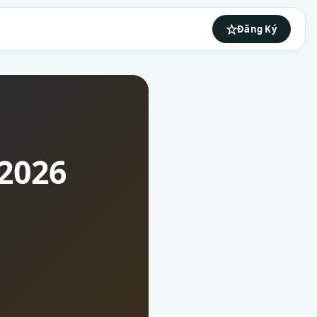
Đăng Ký
2026