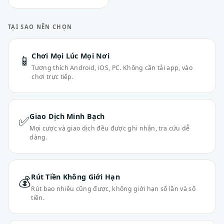
TẠI SAO NÊN CHỌN
Chơi Mọi Lúc Mọi Nơi
📱
Tương thích Android, iOS, PC. Không cần tải app, vào
chơi trực tiếp.
Giao Dịch Minh Bạch
✅
Mọi cược và giao dịch đều được ghi nhận, tra cứu dễ
dàng.
Rút Tiền Không Giới Hạn
💰
Rút bao nhiêu cũng được, không giới hạn số lần và số
tiền.