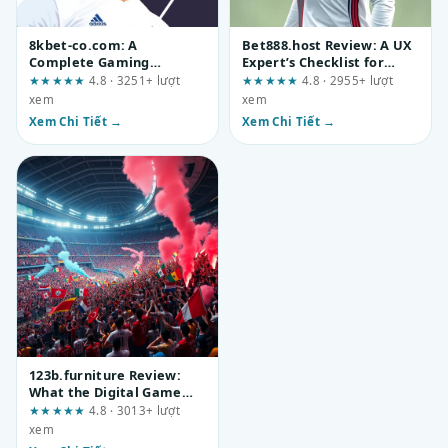
8kbet-co.com: A
Bet888.host Review: A UX
Complete Gaming
Expert’s Checklist for
Destination Reviewed
Verifying the Professional
★★★★★
4.8 · 3251+ lượt
★★★★★
4.8 · 2955+ lượt
Through the Lens of User
Gaming Claims
xem
xem
Experience
Xem Chi Tiết →
Xem Chi Tiết →
123b.furniture Review:
What the Digital Game
Platform Really Delivers
★★★★★
4.8 · 3013+ lượt
for Casual Players
xem