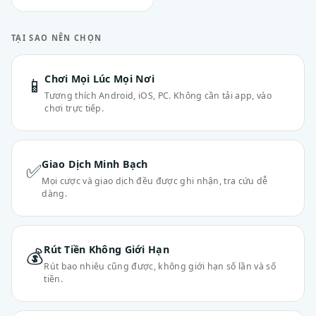
TẠI SAO NÊN CHỌN
Chơi Mọi Lúc Mọi Nơi
📱
Tương thích Android, iOS, PC. Không cần tải app, vào
chơi trực tiếp.
Giao Dịch Minh Bạch
✅
Mọi cược và giao dịch đều được ghi nhận, tra cứu dễ
dàng.
Rút Tiền Không Giới Hạn
💰
Rút bao nhiêu cũng được, không giới hạn số lần và số
tiền.