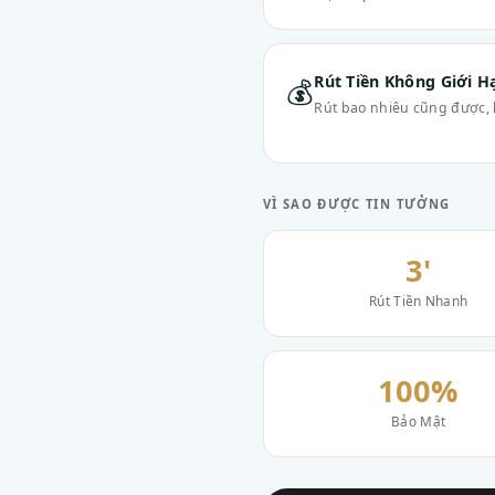
Rút Tiền Không Giới H
💰
Rút bao nhiêu cũng được, k
VÌ SAO ĐƯỢC TIN TƯỞNG
3'
Rút Tiền Nhanh
100%
Bảo Mật