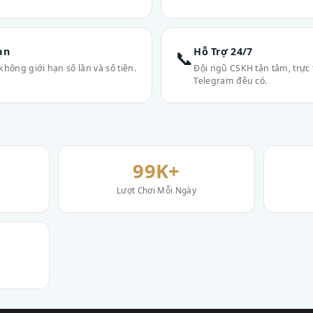
ạn
Hỗ Trợ 24/7
📞
hông giới hạn số lần và số tiền.
Đội ngũ CSKH tận tâm, trực 
Telegram đều có.
99K+
Lượt Chơi Mỗi Ngày