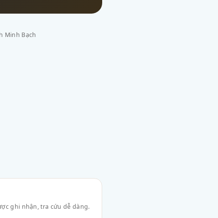
ch Minh Bạch
ược ghi nhận, tra cứu dễ dàng.