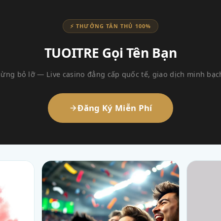
⚡ THƯỞNG TÂN THỦ 100%
TUOITRE Gọi Tên Bạn
ừng bỏ lỡ — Live casino đẳng cấp quốc tế, giao dịch minh bạc
Đăng Ký Miễn Phí