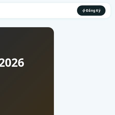
Đăng Ký
2026